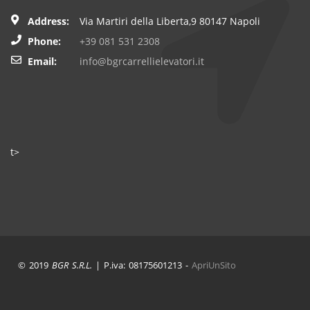
Address:
Via Martiri della Liberta,9 80147 Napoli
Phone:
+39 081 531 2308
Email:
info@bgrcarrellielevatori.it
t>
© 2019
BGR S.R.L.
| P.iva: 08175601213 -
ApriUnSito