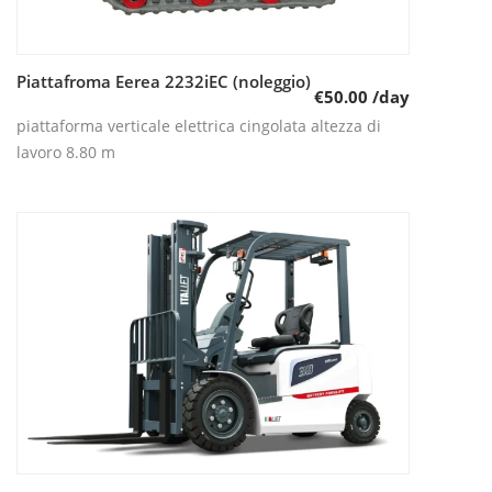
Piattafroma Eerea 2232iEC (noleggio)
Leggi tutto
€
50.00
/day
piattaforma verticale elettrica cingolata altezza di
lavoro 8.80 m