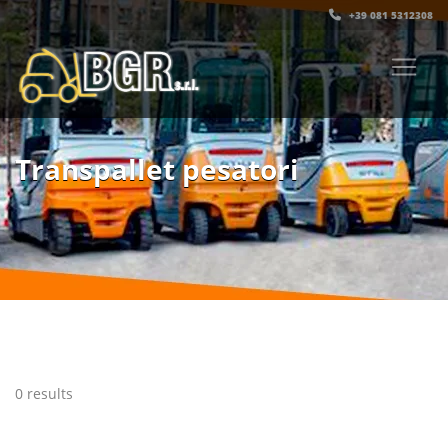
+39 081 5312308‬
Transpallet pesatori
0 results