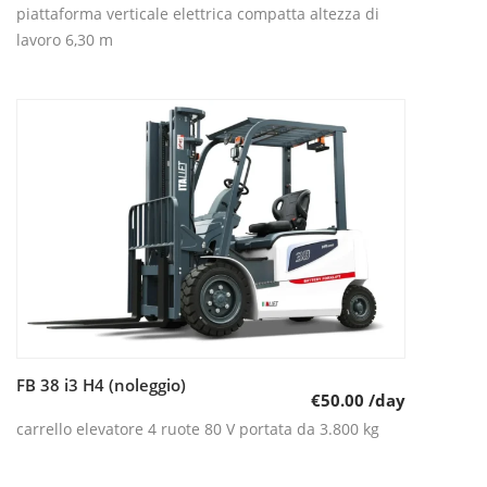
piattaforma verticale elettrica compatta altezza di
lavoro 6,30 m
FB 38 i3 H4 (noleggio)
Leggi tutto
€
50.00
/day
carrello elevatore 4 ruote 80 V portata da 3.800 kg