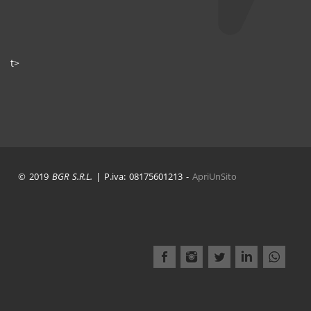
t>
© 2019
BGR S.R.L.
| P.iva: 08175601213 -
ApriUnSito