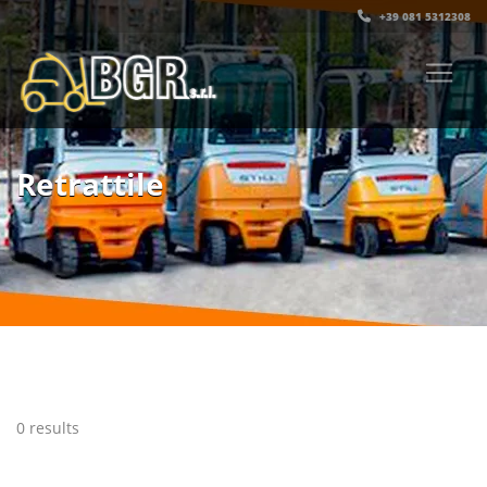
+39 081 5312308‬
Retrattile
0 results