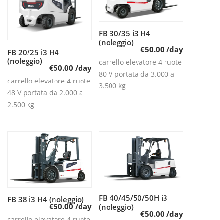
FB 30/35 i3 H4
Leggi tutto
(noleggio)
€
50.00
/day
FB 20/25 i3 H4
Leggi tutto
(noleggio)
carrello elevatore 4 ruote
€
50.00
/day
80 V portata da 3.000 a
carrello elevatore 4 ruote
3.500 kg
48 V portata da 2.000 a
2.500 kg
FB 40/45/50/50H i3
Leggi tutto
FB 38 i3 H4 (noleggio)
Leggi tutto
€
50.00
/day
(noleggio)
€
50.00
/day
carrello elevatore 4 ruote