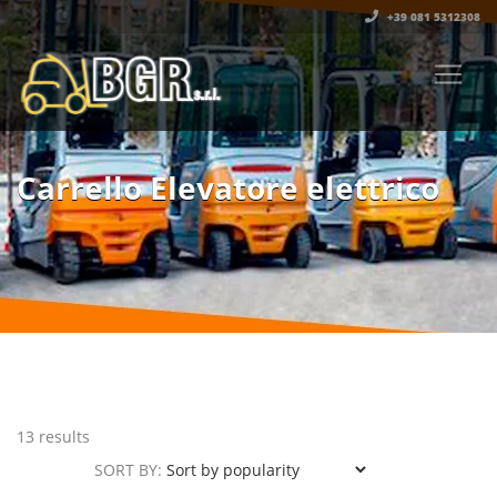
+39 081 5312308‬
Carrello Elevatore elettrico
13 results
SORT BY: