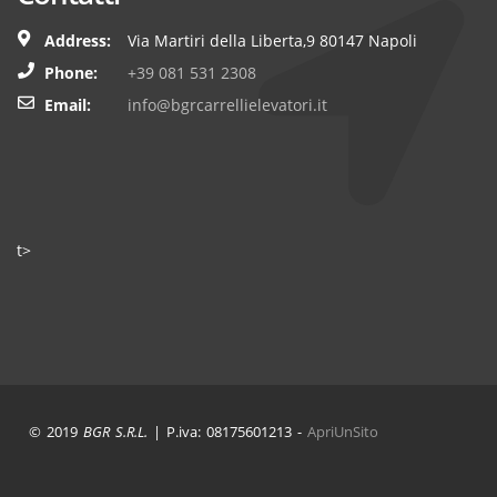
Address:
Via Martiri della Liberta,9 80147 Napoli
Phone:
+39 081 531 2308
Email:
info@bgrcarrellielevatori.it
t>
© 2019
BGR S.R.L.
| P.iva: 08175601213 -
ApriUnSito