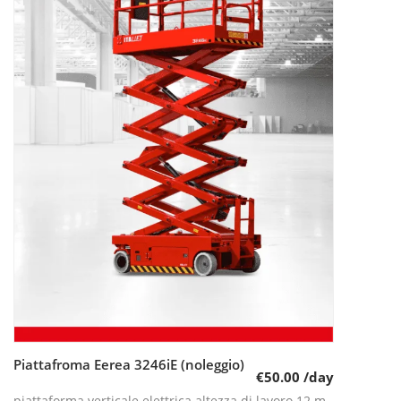
Piattafroma Eerea 3246iE (noleggio)
Leggi tutto
€
50.00
/day
piattaforma verticale elettrica altezza di lavoro 12 m