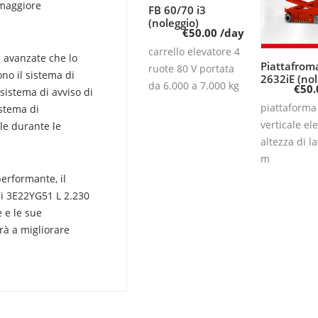
 maggiore
FB 60/70 i3
Leggi tutto
(noleggio)
€
50.00
/day
carrello elevatore 4
i avanzate che lo
Piattafrom
Leggi 
ruote 80 V portata
ono il sistema di
2632iE (nol
da 6.000 a 7.000 kg
€
50.
 sistema di avviso di
piattaforma
istema di
verticale ele
le durante le
altezza di l
m
performante, il
ai 3E22YG51 L 2.230
e e le sue
erà a migliorare