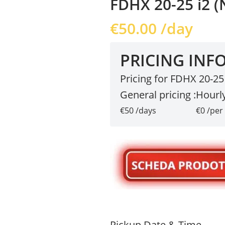
FDHX 20-25 i2 (
€
50.00
/day
PRICING INF
Pricing for FDHX 20-25
General pricing :
Hourly
€50 /days
€0 /per
Pickup Date & Time