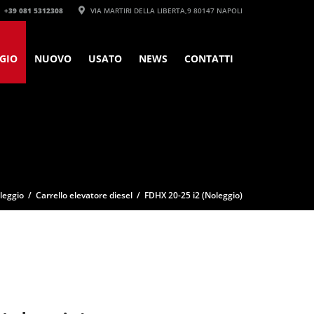
+39 081 5312308‬
VIA MARTIRI DELLA LIBERTA,9 80147 NAPOLI
GIO
NUOVO
USATO
NEWS
CONTATTI
leggio
/
Carrello elevatore diesel
/ FDHX 20-25 i2 (Noleggio)