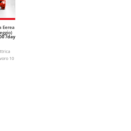
a Eerea
tutto
eggio)
00
/day
ttrica
avoro 10