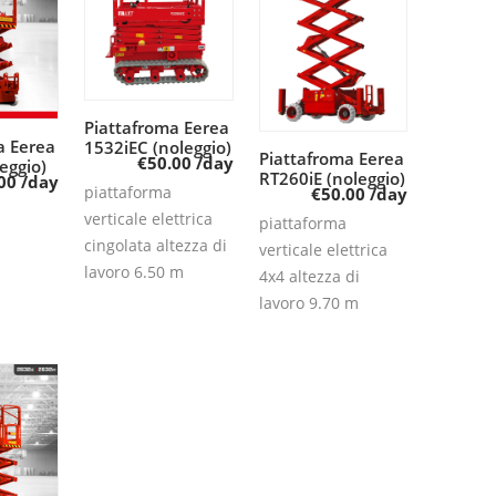
Piattafroma Eerea
Leggi tutto
a Eerea
tutto
1532iEC (noleggio)
Piattafroma Eerea
Leggi tutto
€
50.00
/day
eggio)
RT260iE (noleggio)
00
/day
piattaforma
€
50.00
/day
verticale elettrica
piattaforma
cingolata altezza di
verticale elettrica
lavoro 6.50 m
4x4 altezza di
lavoro 9.70 m