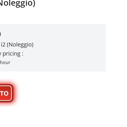
Noleggio)
O
 i2 (Noleggio)
 pricing :
 hour