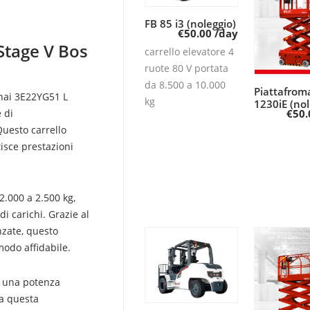
FB 85 i3 (noleggio)
Leggi tutto
€
50.00
/day
Stage V Bos
carrello elevatore 4
ruote 80 V portata
da 8.500 a 10.000
Piattafrom
Leggi 
chai 3E22YG51 L
kg
1230iE (nol
€
50.
 di
Questo carrello
isce prestazioni
2.000 a 2.500 kg,
 carichi. Grazie al
nzate, questo
modo affidabile.
e una potenza
 a questa