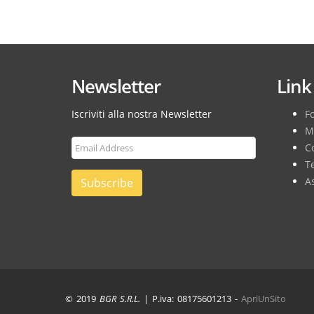
Newsletter
Link 
Iscriviti alla nostra Newsletter
F
M
Co
T
As
Subscribe
© 2019
BGR S.R.L.
| P.iva: 08175601213 -
ApriUnSito