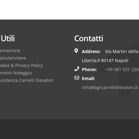
Utili
Contatti
ormazione
Address:
Via Martiri della
anutenzione
Liberta,9 80147 Napoli
okie & Privacy Policy
Phone:
+39 081 531 230
ermini Noleggio
Email:
sistenza Carrelli Elevatori
info@bgrcarrellielevatori.it