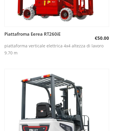
Piattafroma Eerea RT260iE
Aggiungi al carrello
€
50.00
piattaforma verticale elettrica 4x4 altezza di lavoro
9.70 m