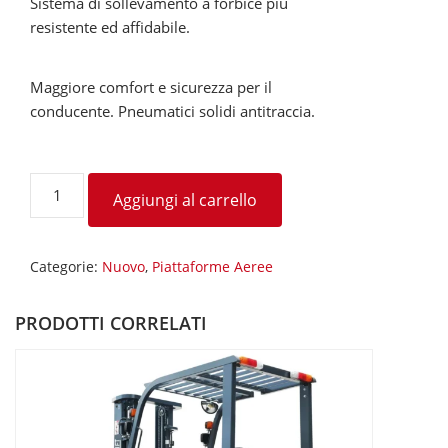
Sistema di sollevamento a forbice più
resistente ed afﬁdabile.
Maggiore comfort e sicurezza per il
conducente. Pneumatici solidi antitraccia.
Piattafroma
Aggiungi al carrello
Eerea
RT330iE
quantità
Categorie:
Nuovo
,
Piattaforme Aeree
PRODOTTI CORRELATI