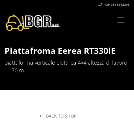
+39 081 5312308‬
Piattafroma Eerea RT330iE
piattaforma verticale elettrica 4x4 altezza di lavoro
11.70 m
BACK TO SHOP