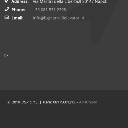
Address:
Via Martiri della Liberta,9 80147 Napoli
Phone:
+39 081 531 2308
Email:
info@bgrcarrellielevatori.it
t>
© 2019
BGR S.R.L.
| P.iva: 08175601213 -
ApriUnSito