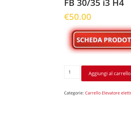
FB 30/35 i3 H4
€
50.00
FB
Aggiungi al carrello
30/35
i3
H4
Categorie:
Carrello Elevatore elett
quantità