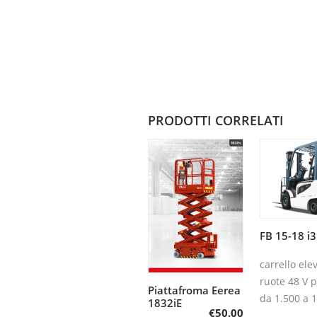
PRODOTTI CORRELATI
FB 15-18 i
Aggiun
carrel
carrello ele
ruote 48 V p
Piattafroma Eerea
Aggiungi al
da 1.500 a 1
1832iE
€
50.00
carrello