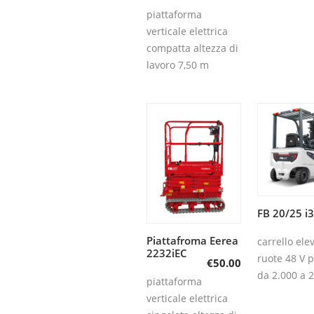
piattaforma
verticale elettrica
compatta altezza di
lavoro 7,50 m
FB 20/25 i
Aggiun
carrel
Piattafroma Eerea
Aggiungi al
carrello ele
2232iEC
ruote 48 V p
€
50.00
carrello
da 2.000 a 2
piattaforma
verticale elettrica