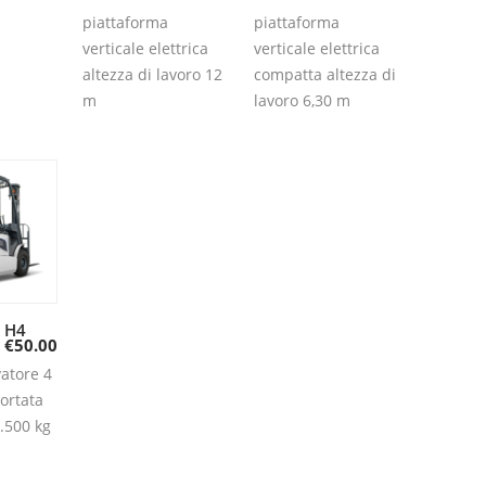
piattaforma
piattaforma
verticale elettrica
verticale elettrica
altezza di lavoro 12
compatta altezza di
m
lavoro 6,30 m
3 H4
gi al
€
50.00
lo
vatore 4
ortata
.500 kg