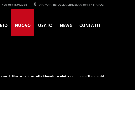
+39 081 5312308‬
VIA MARTIRI DELLA LIBERTA,9 80147 NAPOLI
GIO
NUOVO
USATO
NEWS
CONTATTI
ome
/
Nuovo
/
Carrello Elevatore elettrico
/ FB 30/35 i3 H4