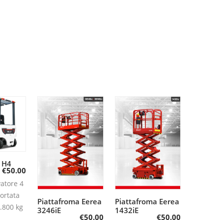
3 H4
gi al
€
50.00
lo
vatore 4
ortata
Piattafroma Eerea
Piattafroma Eerea
Aggiungi al
Aggiungi al
.800 kg
3246iE
1432iE
€
50.00
€
50.00
carrello
carrello