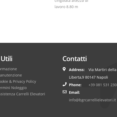
cingolata altezza di
lavoro 8.80 m
Utili
Contatti
ormazione
Address:
Via Martiri della
anutenzione
Liberta,9 80147 Napoli
okie & Privacy Policy
Phone:
+39 081 531 230
ermini Noleggio
Email:
sistenza Carrelli Elevatori
info@bgrcarrellielevatori.it