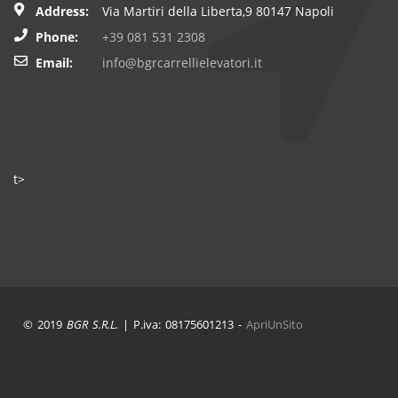
Address:
Via Martiri della Liberta,9 80147 Napoli
Phone:
+39 081 531 2308
Email:
info@bgrcarrellielevatori.it
t>
© 2019
BGR S.R.L.
| P.iva: 08175601213 -
ApriUnSito