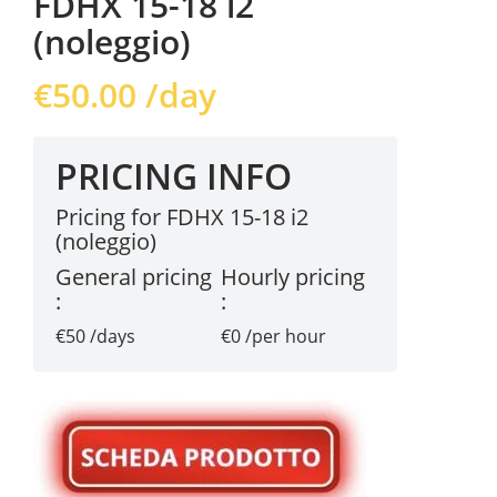
FDHX 15-18 i2
(noleggio)
€
50.00
/day
PRICING INFO
Pricing for FDHX 15-18 i2
(noleggio)
General pricing
Hourly pricing
:
:
€50 /days
€0 /per hour