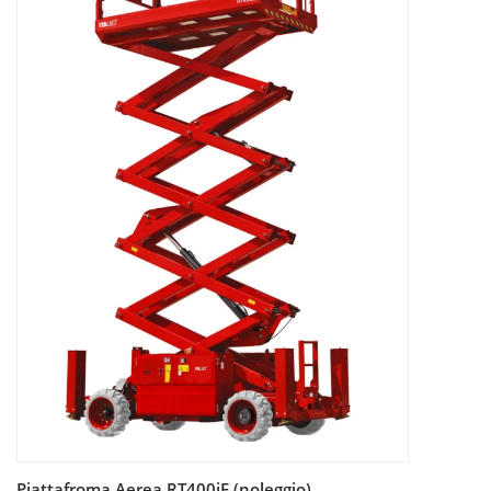
Piattafroma Aerea RT400iE (noleggio)
Leggi tutto