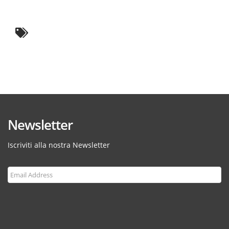
Newsletter
Iscriviti alla nostra Newsletter
Subscribe