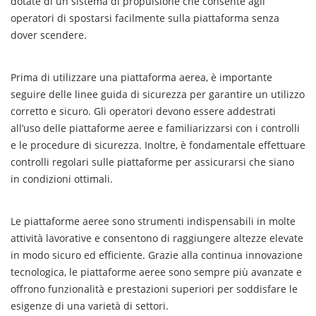
dotate di un sistema di propulsione che consente agli
operatori di spostarsi facilmente sulla piattaforma senza
dover scendere.
Prima di utilizzare una piattaforma aerea, è importante
seguire delle linee guida di sicurezza per garantire un utilizzo
corretto e sicuro. Gli operatori devono essere addestrati
all’uso delle piattaforme aeree e familiarizzarsi con i controlli
e le procedure di sicurezza. Inoltre, è fondamentale effettuare
controlli regolari sulle piattaforme per assicurarsi che siano
in condizioni ottimali.
Le piattaforme aeree sono strumenti indispensabili in molte
attività lavorative e consentono di raggiungere altezze elevate
in modo sicuro ed efficiente. Grazie alla continua innovazione
tecnologica, le piattaforme aeree sono sempre più avanzate e
offrono funzionalità e prestazioni superiori per soddisfare le
esigenze di una varietà di settori.