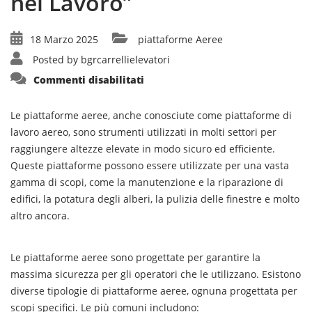
nel Lavoro”
18 Marzo 2025
piattaforme Aeree
Posted by
bgrcarrellielevatori
su
Commenti disabilitati
“Uso
Sicuro
ed
Efficace
Le piattaforme aeree, anche conosciute come piattaforme di
delle
lavoro aereo, sono strumenti utilizzati in molti settori per
Piattaforme
Aeree
raggiungere altezze elevate in modo sicuro ed efficiente.
nel
Lavoro”
Queste piattaforme possono essere utilizzate per una vasta
gamma di scopi, come la manutenzione e la riparazione di
edifici, la potatura degli alberi, la pulizia delle finestre e molto
altro ancora.
Le piattaforme aeree sono progettate per garantire la
massima sicurezza per gli operatori che le utilizzano. Esistono
diverse tipologie di piattaforme aeree, ognuna progettata per
scopi specifici. Le più comuni includono: