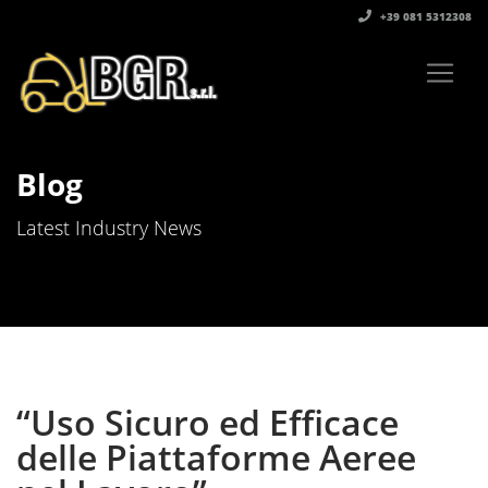
+39 081 5312308‬
Blog
Latest Industry News
“Uso Sicuro ed Efficace
delle Piattaforme Aeree