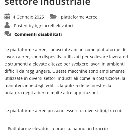
settore industriale”
4 Gennaio 2025
piattaforme Aeree
Posted by
bgrcarrellielevatori
su
Commenti disabilitati
“Uso
e
vantaggi
delle
Le piattaforme aeree, conosciute anche come piattaforme di
piattaforme
lavoro aereo, sono dispositivi utilizzati per sollevare lavoratori
aeree
nel
e strumenti a elevate altezze per svolgere lavori in ambienti
settore
industriale”
difficili da raggiungere. Queste macchine sono ampiamente
utilizzate in diversi settori industriali come la costruzione, la
manutenzione degli edifici, la pulizia delle finestre, la
potatura degli alberi e molte altre applicazioni.
Le piattaforme aeree possono essere di diversi tipi, tra cui:
– Piattaforme elevatrici a braccio: hanno un braccio