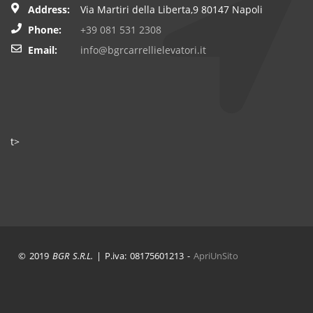
Address:
Via Martiri della Liberta,9 80147 Napoli
Phone:
+39 081 531 2308
Email:
info@bgrcarrellielevatori.it
t>
© 2019
BGR S.R.L.
| P.iva: 08175601213 -
ApriUnSito