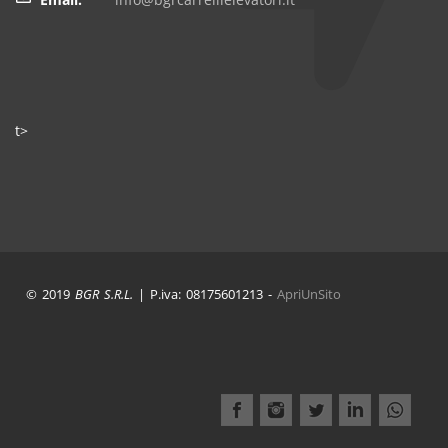
t>
© 2019
BGR S.R.L.
| P.iva: 08175601213 -
ApriUnSito