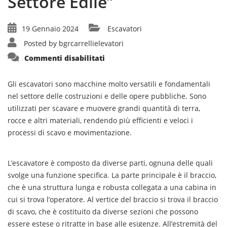
Settore Edile”
19 Gennaio 2024
Escavatori
Posted by
bgrcarrellielevatori
su
Commenti disabilitati
“Usi,
Funzioni
e
Sicurezza
Gli escavatori sono macchine molto versatili e fondamentali
degli
nel settore delle costruzioni e delle opere pubbliche. Sono
Escavatori
nel
utilizzati per scavare e muovere grandi quantità di terra,
Settore
Edile”
rocce e altri materiali, rendendo più efficienti e veloci i
processi di scavo e movimentazione.
L’escavatore è composto da diverse parti, ognuna delle quali
svolge una funzione specifica. La parte principale è il braccio,
che è una struttura lunga e robusta collegata a una cabina in
cui si trova l’operatore. Al vertice del braccio si trova il braccio
di scavo, che è costituito da diverse sezioni che possono
essere estese o ritratte in base alle esigenze. All’estremità del