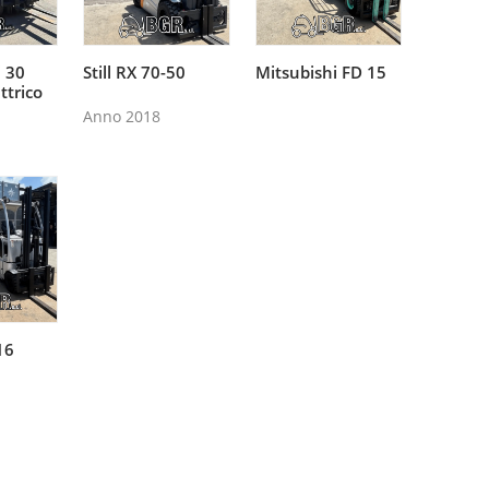
i 30
Still RX 70-50
Mitsubishi FD 15
tutto
Leggi tutto
Leggi tutto
ttrico
Anno 2018
16
tutto