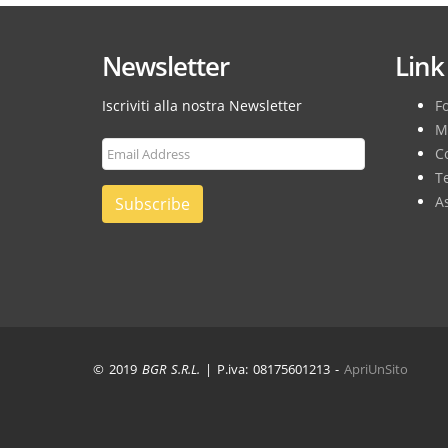
Newsletter
Link 
Iscriviti alla nostra Newsletter
F
M
Co
T
As
Subscribe
© 2019
BGR S.R.L.
| P.iva: 08175601213 -
ApriUnSito