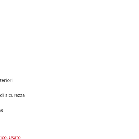
teriori
di sicurezza
ne
rico
,
Usato