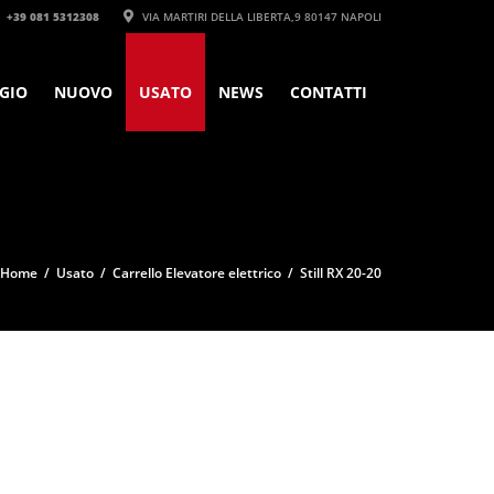
+39 081 5312308‬
VIA MARTIRI DELLA LIBERTA,9 80147 NAPOLI
GIO
NUOVO
USATO
NEWS
CONTATTI
Home
/
Usato
/
Carrello Elevatore elettrico
/ Still RX 20-20