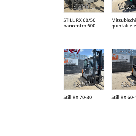
STILL RX 60/50
Mitsubisch
Leggi tutto
Leggi 
baricentro 600
quintali ele
Still RX 70-30
Still RX 60-
Leggi tutto
Leggi 