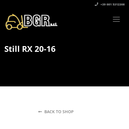
+39 081 5312308‬
Still RX 20-16
BACK TO SHOP