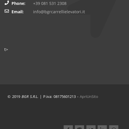
Phone:
+39 081 531 2308
Email:
info@bgrcarrellielevatori.it
t>
© 2019
BGR S.R.L.
| P.iva: 08175601213 -
ApriUnSito