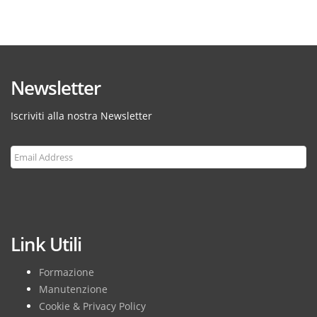
Newsletter
Iscriviti alla nostra Newsletter
Subscribe
Link Utili
Formazione
Manutenzione
Cookie & Privacy Policy