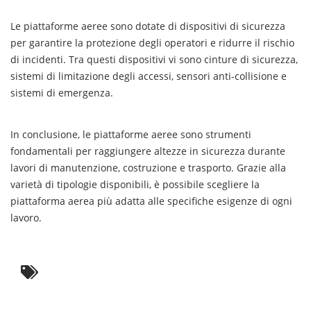
Le piattaforme aeree sono dotate di dispositivi di sicurezza
per garantire la protezione degli operatori e ridurre il rischio
di incidenti. Tra questi dispositivi vi sono cinture di sicurezza,
sistemi di limitazione degli accessi, sensori anti-collisione e
sistemi di emergenza.
In conclusione, le piattaforme aeree sono strumenti
fondamentali per raggiungere altezze in sicurezza durante
lavori di manutenzione, costruzione e trasporto. Grazie alla
varietà di tipologie disponibili, è possibile scegliere la
piattaforma aerea più adatta alle specifiche esigenze di ogni
lavoro.