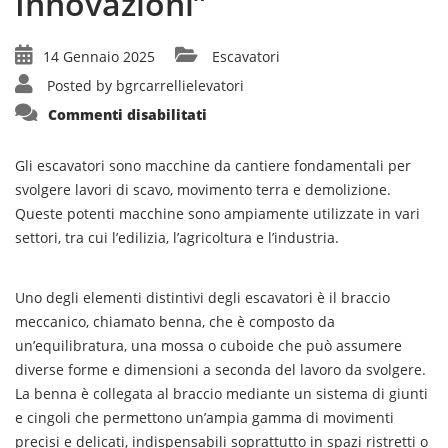
Innovazioni”
14 Gennaio 2025
Escavatori
Posted by
bgrcarrellielevatori
su
Commenti disabilitati
“Guida
Completa
sugli
Escavatori:
Gli escavatori sono macchine da cantiere fondamentali per
Utilizzo,
svolgere lavori di scavo, movimento terra e demolizione.
Tipi
e
Queste potenti macchine sono ampiamente utilizzate in vari
Innovazioni”
settori, tra cui l’edilizia, l’agricoltura e l’industria.
Uno degli elementi distintivi degli escavatori è il braccio
meccanico, chiamato benna, che è composto da
un’equilibratura, una mossa o cuboide che può assumere
diverse forme e dimensioni a seconda del lavoro da svolgere.
La benna è collegata al braccio mediante un sistema di giunti
e cingoli che permettono un’ampia gamma di movimenti
precisi e delicati, indispensabili soprattutto in spazi ristretti o