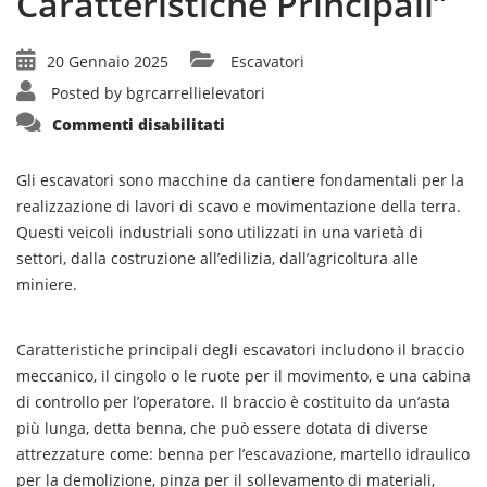
Caratteristiche Principali”
20 Gennaio 2025
Escavatori
Posted by
bgrcarrellielevatori
su
Commenti disabilitati
“Guida
Completa
sugli
Escavatori:
Gli escavatori sono macchine da cantiere fondamentali per la
Utilizzo
realizzazione di lavori di scavo e movimentazione della terra.
e
Caratteristiche
Questi veicoli industriali sono utilizzati in una varietà di
Principali”
settori, dalla costruzione all’edilizia, dall’agricoltura alle
miniere.
Caratteristiche principali degli escavatori includono il braccio
meccanico, il cingolo o le ruote per il movimento, e una cabina
di controllo per l’operatore. Il braccio è costituito da un’asta
più lunga, detta benna, che può essere dotata di diverse
attrezzature come: benna per l’escavazione, martello idraulico
per la demolizione, pinza per il sollevamento di materiali,