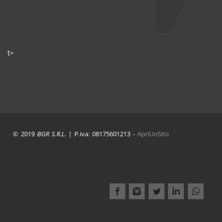
t>
© 2019
BGR S.R.L.
| P.iva: 08175601213 -
ApriUnSito