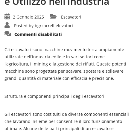
e Utilizzo nell’Industria”
2 Gennaio 2025
Escavatori
Posted by
bgrcarrellielevatori
su
Commenti disabilitati
“Guida
Completa
sugli
Escavatori:
Gli escavatori sono macchine movimento terra ampiamente
Struttura,
utilizzate nell’industria edile e in vari settori come
Tipi
e
l’agricoltura, il mining e la gestione dei rifiuti. Queste potenti
Utilizzo
nell’Industria”
macchine sono progettate per scavare, spostare e sollevare
grandi quantità di materiale con efficacia e precisione.
Struttura e componenti principali degli escavatori:
Gli escavatori sono costituiti da diverse componenti essenziali
che lavorano insieme per consentire il loro funzionamento
ottimale. Alcune delle parti principali di un escavatore