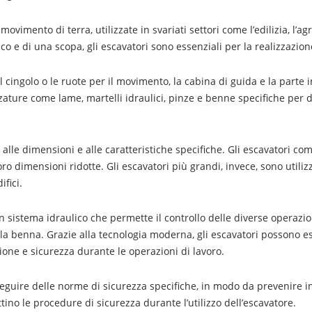
“Guida
Completa
sugli
vimento di terra, utilizzate in svariati settori come l’edilizia, l’agri
Escavatori:
Funzioni,
co e di una scopa, gli escavatori sono essenziali per la realizzazion
Tipologie
e
Sicurezza”
il cingolo o le ruote per il movimento, la cabina di guida e la parte i
ture come lame, martelli idraulici, pinze e benne specifiche per dive
e alle dimensioni e alle caratteristiche specifiche. Gli escavatori co
loro dimensioni ridotte. Gli escavatori più grandi, invece, sono utiliz
ifici.
 sistema idraulico che permette il controllo delle diverse operazion
lla benna. Grazie alla tecnologia moderna, gli escavatori possono ess
ne e sicurezza durante le operazioni di lavoro.
 seguire delle norme di sicurezza specifiche, in modo da prevenire i
no le procedure di sicurezza durante l’utilizzo dell’escavatore.