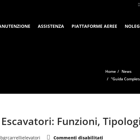
ANUTENZIONE
ASSISTENZA
PIATTAFORME AEREE
NOLEG
Home
News
“Guida Completa 
Escavatori: Funzioni, Tipologi
su
bgrcarrellielevatori
Commenti disabilitati