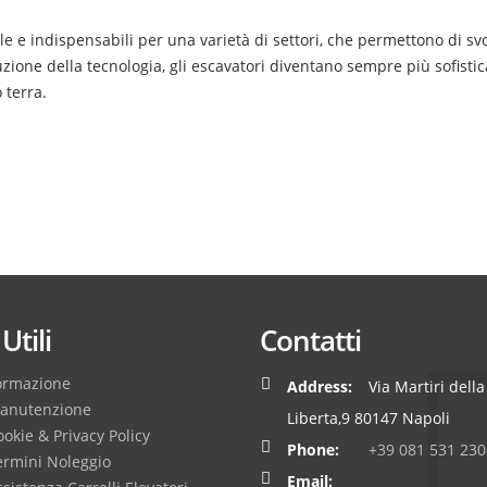
le e indispensabili per una varietà di settori, che permettono di s
zione della tecnologia, gli escavatori diventano sempre più sofistica
 terra.
Utili
Contatti
ormazione
Address:
Via Martiri della
anutenzione
Liberta,9 80147 Napoli
okie & Privacy Policy
Phone:
+39 081 531 230
ermini Noleggio
Email: