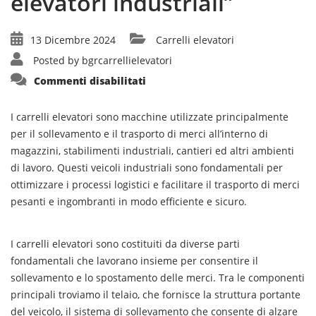
elevatori industriali”
13 Dicembre 2024
Carrelli elevatori
Posted by
bgrcarrellielevatori
su
Commenti disabilitati
“Guida
completa
all’uso
efficiente
I carrelli elevatori sono macchine utilizzate principalmente
dei
per il sollevamento e il trasporto di merci all’interno di
carrelli
elevatori
magazzini, stabilimenti industriali, cantieri ed altri ambienti
industriali”
di lavoro. Questi veicoli industriali sono fondamentali per
ottimizzare i processi logistici e facilitare il trasporto di merci
pesanti e ingombranti in modo efficiente e sicuro.
I carrelli elevatori sono costituiti da diverse parti
fondamentali che lavorano insieme per consentire il
sollevamento e lo spostamento delle merci. Tra le componenti
principali troviamo il telaio, che fornisce la struttura portante
del veicolo, il sistema di sollevamento che consente di alzare