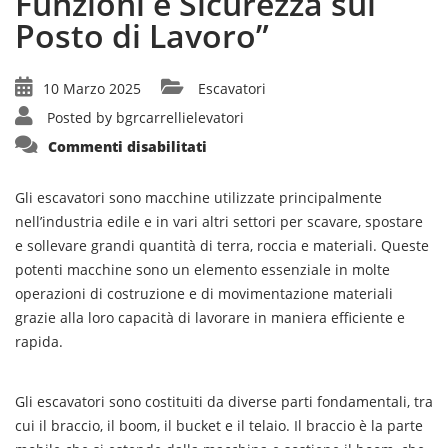
Funzioni e Sicurezza sul
Posto di Lavoro”
10 Marzo 2025
Escavatori
Posted by
bgrcarrellielevatori
su
Commenti disabilitati
“Guida
Completa
agli
Escavatori:
Gli escavatori sono macchine utilizzate principalmente
Utilizzo,
nell’industria edile e in vari altri settori per scavare, spostare
Funzioni
e
e sollevare grandi quantità di terra, roccia e materiali. Queste
Sicurezza
sul
potenti macchine sono un elemento essenziale in molte
Posto
operazioni di costruzione e di movimentazione materiali
di
Lavoro”
grazie alla loro capacità di lavorare in maniera efficiente e
rapida.
Gli escavatori sono costituiti da diverse parti fondamentali, tra
cui il braccio, il boom, il bucket e il telaio. Il braccio è la parte