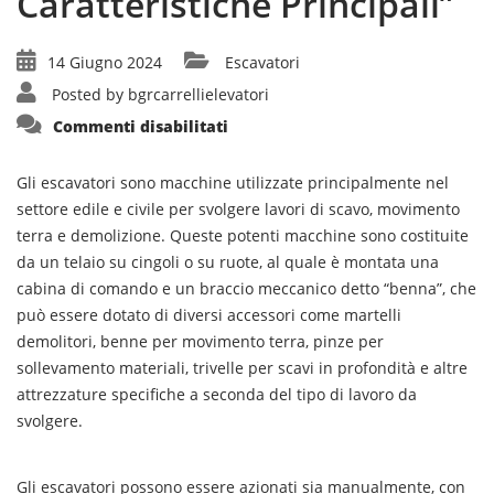
Caratteristiche Principali”
14 Giugno 2024
Escavatori
Posted by
bgrcarrellielevatori
su
Commenti disabilitati
“Guida
Completa
agli
Escavatori:
Gli escavatori sono macchine utilizzate principalmente nel
Uso
settore edile e civile per svolgere lavori di scavo, movimento
e
Caratteristiche
terra e demolizione. Queste potenti macchine sono costituite
Principali”
da un telaio su cingoli o su ruote, al quale è montata una
cabina di comando e un braccio meccanico detto “benna”, che
può essere dotato di diversi accessori come martelli
demolitori, benne per movimento terra, pinze per
sollevamento materiali, trivelle per scavi in profondità e altre
attrezzature specifiche a seconda del tipo di lavoro da
svolgere.
Gli escavatori possono essere azionati sia manualmente, con