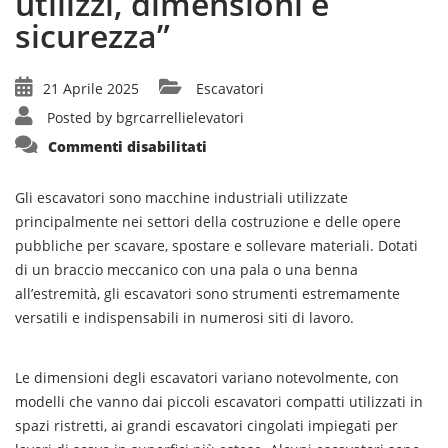
utilizzi, dimensioni e
sicurezza”
21 Aprile 2025
Escavatori
Posted by
bgrcarrellielevatori
su
Commenti disabilitati
“Guida
completa
agli
escavatori
Gli escavatori sono macchine industriali utilizzate
industriali:
principalmente nei settori della costruzione e delle opere
utilizzi,
dimensioni
pubbliche per scavare, spostare e sollevare materiali. Dotati
e
sicurezza”
di un braccio meccanico con una pala o una benna
all’estremità, gli escavatori sono strumenti estremamente
versatili e indispensabili in numerosi siti di lavoro.
Le dimensioni degli escavatori variano notevolmente, con
modelli che vanno dai piccoli escavatori compatti utilizzati in
spazi ristretti, ai grandi escavatori cingolati impiegati per