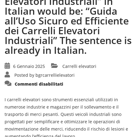
Elevatori Industriali” in
Italian would be: “Guida
all’Uso Sicuro ed Efficiente
dei Carrelli Elevatori
Industriali” The sentence is
already in Italian.
6 Gennaio 2025
Carrelli elevatori
Posted by
bgrcarrellielevatori
su
Commenti disabilitati
“Guida
all’Uso
Sicuro
ed
I carrelli elevatori sono strumenti essenziali utilizzati in
Efficiente
numerose industrie e magazzini per il sollevamento e il
dei
Carrelli
trasporto di merci pesanti. Questi veicoli industriali sono
Elevatori
Industriali”
progettati per semplificare e ottimizzare le operazioni di
in
movimentazione delle merci, riducendo il rischio di lesioni e
Italian
would
aumentando l’efficienza del lavoro.