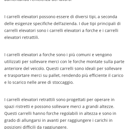
be:
“Guida
all’Uso
Sicuro
I carrelli elevatori possono essere di diversi tipi, a seconda
ed
Efficiente
delle esigenze specifiche dell’azienda. I due tipi principali di
dei
Carrelli
carrelli elevatori sono i carrelli elevatori a forche e i carrelli
Elevatori
Industriali”
elevatori retrattili.
The
sentence
is
already
I carrelli elevatori a forche sono i più comuni e vengono
in
Italian.
utilizzati per sollevare merci con le forche montate sulla parte
anteriore del veicolo. Questi carrelli sono ideali per sollevare
e trasportare merci su pallet, rendendo più efficiente il carico
e lo scarico nelle aree di stoccaggio.
I carrelli elevatori retrattili sono progettati per operare in
spazi ristretti e possono sollevare merci a grandi altezze.
Questi carrelli hanno forche regolabili in altezza e sono in
grado di allungarsi in avanti per raggiungere i carichi in
posizioni difficili da raggiungere.