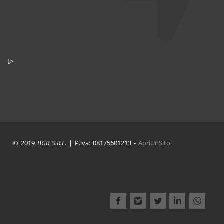
t>
© 2019
BGR S.R.L.
| P.iva: 08175601213 -
ApriUnSito