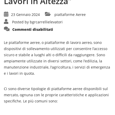
Lavori in Altezza”
23 Gennaio 2024
piattaforme Aeree
Posted by
bgrcarrellielevatori
su
Commenti disabilitati
“Guida
alle
Piattaforme
Aeree:
Le piattaforme aeree, o piattaforme di lavoro aereo, sono
Indispensabili
dispositivi di sollevamento utilizzati per consentire l’accesso
per
i
sicuro e stabile a luoghi alti o difficili da raggiungere. Sono
Lavori
in
ampiamente utilizzate in diversi settori, come l’edilizia, la
Altezza”
manutenzione industriale, l’agricoltura, i servizi di emergenza
e i lavori in quota.
Ci sono diverse tipologie di piattaforme aeree disponibili sul
mercato, ognuna con le proprie caratteristiche e applicazioni
specifiche. Le più comuni sono: