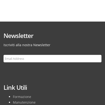
Newsletter
Iscriviti alla nostra Newsletter
Subscribe
Link Utili
Formazione
Manutenzione