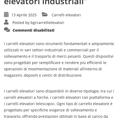
elevatori industriali”
13 Aprile 2025
Carrelli elevatori
Posted by
bgrcarrellielevatori
su
Commenti disabilitati
“Guida
alla
sicurezza
ed
I carrelli elevatori sono strumenti fondamentali e ampiamente
efficienza
utilizzati in vari settori industriali e commerciali per il
dei
carrelli
sollevamento e il trasporto di merci pesanti. Questi dispositivi
elevatori
industriali”
sono progettati per semplificare e rendere più efficienti le
operazioni di movimentazione di materiali all’interno di
magazzini, depositi e centri di distribuzione.
I carrelli elevatori sono disponibili in diverse tipologie, tra cui i
carrelli elevatori a forche, i carrelli elevatori con piattaforma e
i carrelli elevatori telescopici. Ogni tipo di carrello elevatore è
progettato per specifiche esigenze di sollevamento e
trasporto, offrendo prestazioni ottimali in base al carico da