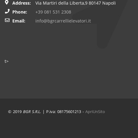
Address:
Via Martiri della Liberta,9 80147 Napoli
Phone:
+39 081 531 2308
Email:
info@bgrcarrellielevatori.it
t>
© 2019
BGR S.R.L.
| P.iva: 08175601213 -
ApriUnSito