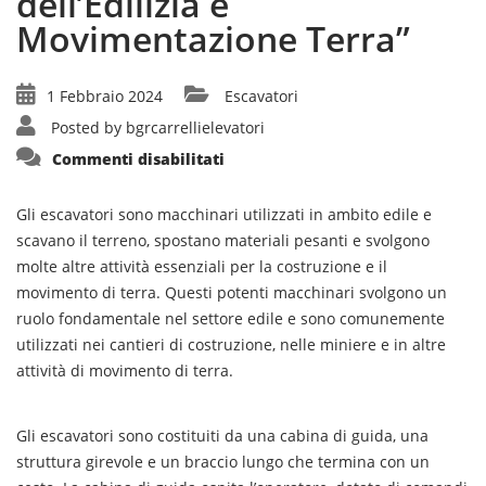
dell’Edilizia e
Movimentazione Terra”
1 Febbraio 2024
Escavatori
Posted by
bgrcarrellielevatori
su
Commenti disabilitati
“Escavatori:
Macchinari
Essenziali
nel
Gli escavatori sono macchinari utilizzati in ambito edile e
Settore
scavano il terreno, spostano materiali pesanti e svolgono
dell’Edilizia
e
molte altre attività essenziali per la costruzione e il
Movimentazione
Terra”
movimento di terra. Questi potenti macchinari svolgono un
ruolo fondamentale nel settore edile e sono comunemente
utilizzati nei cantieri di costruzione, nelle miniere e in altre
attività di movimento di terra.
Gli escavatori sono costituiti da una cabina di guida, una
struttura girevole e un braccio lungo che termina con un