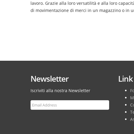
lavoro. Grazie alla loro versatilità e alla loro capa
di movimentazione di merci in un magazzino o in un
Newsletter
Link 
Iscriviti alla nostra Newsletter
F
M
Co
T
As
Subscribe