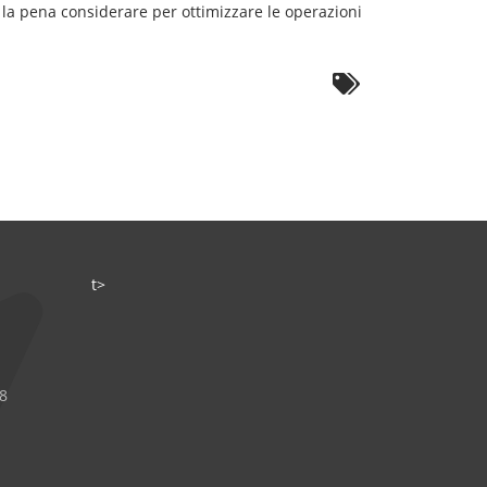
le la pena considerare per ottimizzare le operazioni
t>
8