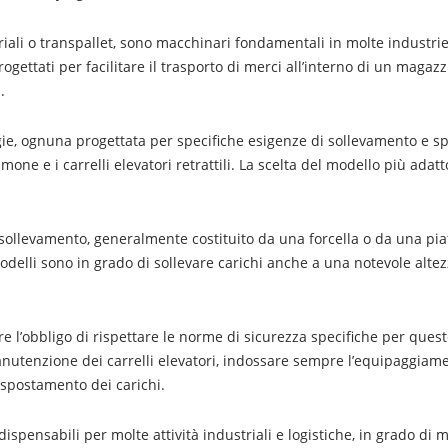
“Com
Ottim
il
striali o transpallet, sono macchinari fondamentali in molte industr
Lavo
con
ogettati per facilitare il trasporto di merci all’interno di un magaz
i
Carrel
.
Eleva
Indust
ologie, ognuna progettata per specifiche esigenze di sollevamento e s
a timone e i carrelli elevatori retrattili. La scelta del modello più a
 sollevamento, generalmente costituito da una forcella o da una piat
modelli sono in grado di sollevare carichi anche a una notevole alte
re l’obbligo di rispettare le norme di sicurezza specifiche per ques
manutenzione dei carrelli elevatori, indossare sempre l’equipaggiame
 spostamento dei carichi.
dispensabili per molte attività industriali e logistiche, in grado di mi