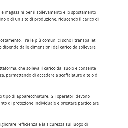
e
izzare
ie e magazzini per il sollevamento e lo spostamento
ro
zino o di un sito di produzione, riducendo il carico di
li
tori
riali”
postamento. Tra le più comuni ci sono i transpallet
datto dipende dalle dimensioni del carico da sollevare,
taforma, che solleva il carico dal suolo e consente
zza, permettendo di accedere a scaffalature alte o di
to tipo di apparecchiature. Gli operatori devono
nto di protezione individuale e prestare particolare
gliorare l’efficienza e la sicurezza sul luogo di