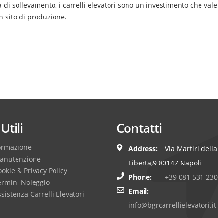
cità di sollevamento, i carrelli elevatori sono un investimento che va
 sito di produzione.
Utili
Contatti
ormazione
Address:
Via Martiri della
anutenzione
Liberta,9 80147 Napoli
okie & Privacy Policy
Phone:
+39 081 531 230
ermini Noleggio
Email:
sistenza Carrelli Elevatori
info@bgrcarrellielevatori.it