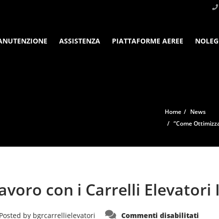
ANUTENZIONE
ASSISTENZA
PIATTAFORME AEREE
NOLEG
Home
News
“Come Ottimizzare
voro con i Carrelli Elevatori 
su
Posted by
bgrcarrellielevatori
Commenti disabilitati