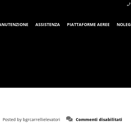
ANUTENZIONE
ASSISTENZA
PIATTAFORME AEREE
NOLEG
su
Posted by
bgrcarrellielevatori
Commenti disabilitati