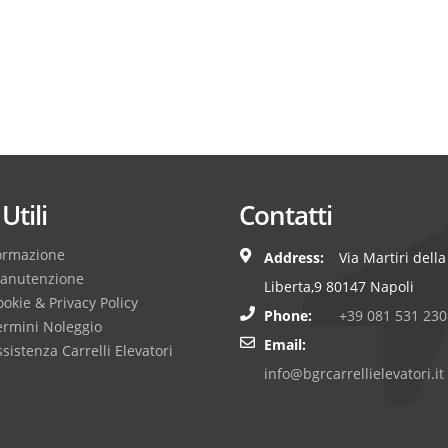
Utili
Contatti
ormazione
Address:
Via Martiri della
anutenzione
Liberta,9 80147 Napoli
okie & Privacy Policy
Phone:
+39 081 531 230
ermini Noleggio
Email:
sistenza Carrelli Elevatori
info@bgrcarrellielevatori.it