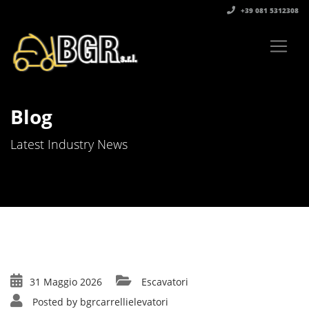
+39 081 5312308‬
Blog
Latest Industry News
31 Maggio 2026
Escavatori
Posted by
bgrcarrellielevatori