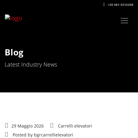
+39 081 5312308‬
Blog
Latest Industry News
29 Maggio 2026
Carrelli elevatori
Posted by
bgrcarrellielevatori