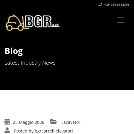
+39 081 5312308‬
Blog
Latest Industry News
25 Maggio 2026
Escavatori
Posted by
bgrcarrellielevatori