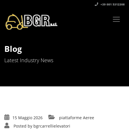
+39 081 5312308‬
Blog
Latest Industry News
15 Maggio 2026
piattaforme Aeree
Posted by
bgrcarrellielevatori