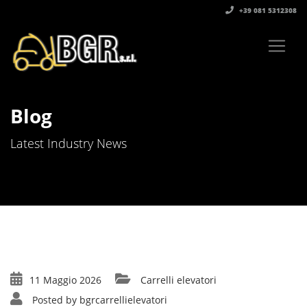
+39 081 5312308‬
Blog
Latest Industry News
11 Maggio 2026
Carrelli elevatori
Posted by
bgrcarrellielevatori