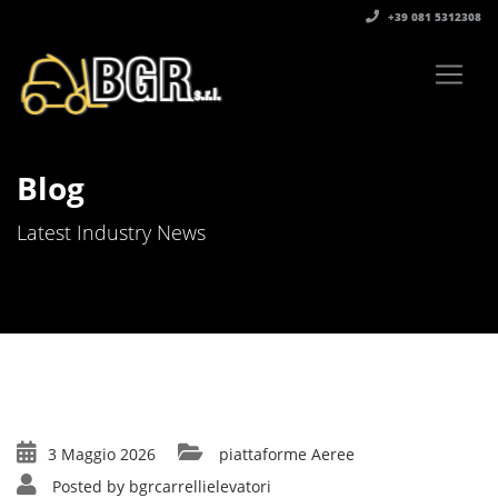
+39 081 5312308‬
Blog
Latest Industry News
3 Maggio 2026
piattaforme Aeree
Posted by
bgrcarrellielevatori