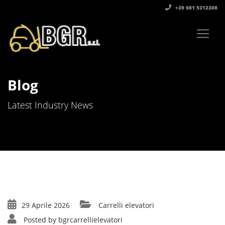
+39 081 5312308‬
Blog
Latest Industry News
29 Aprile 2026
Carrelli elevatori
Posted by
bgrcarrellielevatori