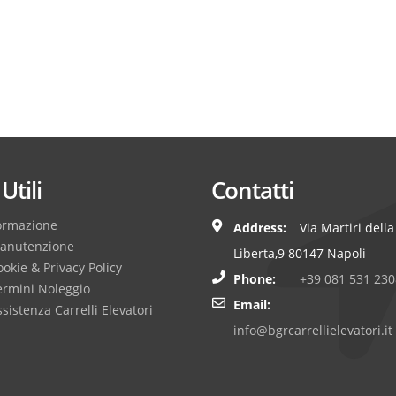
Utili
Contatti
ormazione
Address:
Via Martiri della
anutenzione
Liberta,9 80147 Napoli
okie & Privacy Policy
Phone:
+39 081 531 230
ermini Noleggio
Email:
sistenza Carrelli Elevatori
info@bgrcarrellielevatori.it