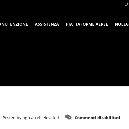
ANUTENZIONE
ASSISTENZA
PIATTAFORME AEREE
NOLEG
su
Posted by
bgrcarrellielevatori
Commenti disabilitati