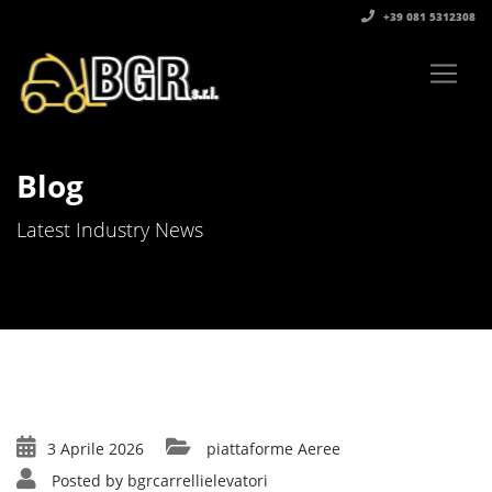
+39 081 5312308‬
Blog
Latest Industry News
3 Aprile 2026
piattaforme Aeree
Posted by
bgrcarrellielevatori