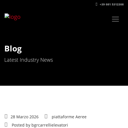
+39 081 5312308‬
Blog
Latest Industry News
28 Marzo 2026
piattaforme Aeree
Posted by
bgrcarrellielevatori