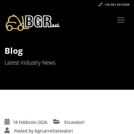
+39 081 5312308‬
Blog
Latest Industry News
18 Febbraio 2026
Escavatori
Posted by
bgrcarrellielevatori