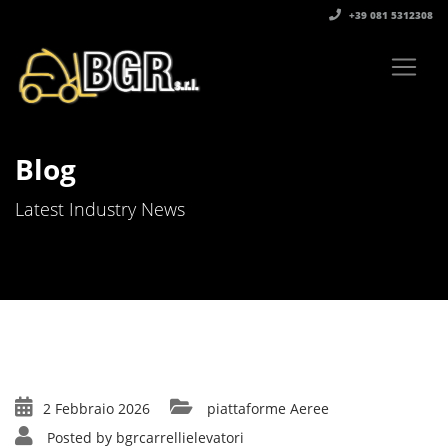
+39 081 5312308‬
Blog
Latest Industry News
2 Febbraio 2026
piattaforme Aeree
Posted by
bgrcarrellielevatori