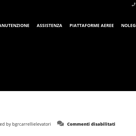
ANUTENZIONE
ASSISTENZA
PIATTAFORME AEREE
NOLEG
su
ed by
bgrcarrellielevatori
Commenti disabilitati