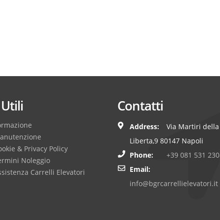
Utili
Contatti
ormazione
Address:
Via Martiri della
anutenzione
Liberta,9 80147 Napoli
okie & Privacy Policy
Phone:
+39 081 531 230
ermini Noleggio
Email:
sistenza Carrelli Elevatori
info@bgrcarrellielevatori.it