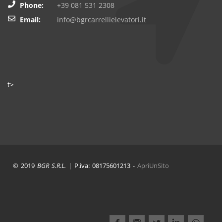
Phone:
+39 081 531 2308
Email:
info@bgrcarrellielevatori.it
t>
© 2019
BGR S.R.L.
| P.iva: 08175601213 -
ApriUnSito