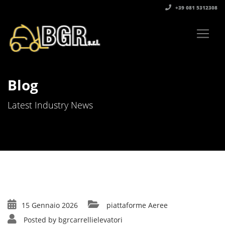
+39 081 5312308‬
Blog
Latest Industry News
15 Gennaio 2026
piattaforme Aeree
Posted by
bgrcarrellielevatori