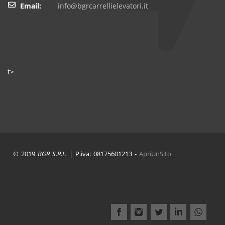
Email:
info@bgrcarrellielevatori.it
t>
© 2019
BGR S.R.L.
| P.iva: 08175601213 -
ApriUnSito