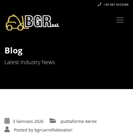
+39 081 5312308‬
Blog
Latest Industry News
3 Gennaio 2026
piattaforme Aeree
Posted by
bgrcarrellielevatori