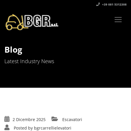
+39 081 5312308‬
Blog
Latest Industry News
2 Dicembre 2025
Escavatori
Posted by
bgrcarrellielevatori