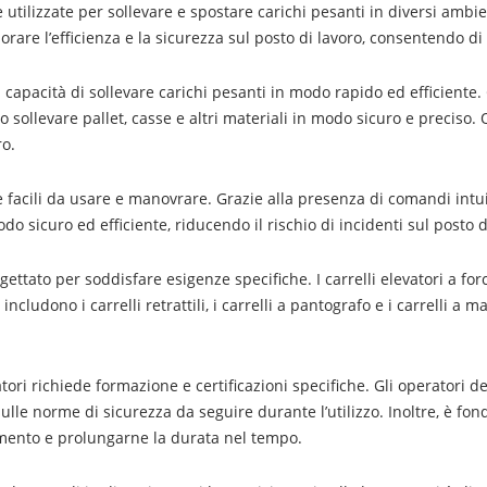
ne utilizzate per sollevare e spostare carichi pesanti in diversi ambi
are l’efficienza e la sicurezza sul posto di lavoro, consentendo di s
la capacità di sollevare carichi pesanti in modo rapido ed efficiente
o sollevare pallet, casse e altri materiali in modo sicuro e preciso. 
ro.
re facili da usare e manovrare. Grazie alla presenza di comandi intuiti
odo sicuro ed efficiente, riducendo il rischio di incidenti sul posto d
ogettato per soddisfare esigenze specifiche. I carrelli elevatori a for
ri includono i carrelli retrattili, i carrelli a pantografo e i carrelli 
atori richiede formazione e certificazioni specifiche. Gli operatori d
sulle norme di sicurezza da seguire durante l’utilizzo. Inoltre, è fo
amento e prolungarne la durata nel tempo.