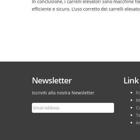
In conclusione, i carrelli elevatori sono macchine fo
efficiente e sicuro. L’uso corretto dei carrelli elev
Newsletter
Link 
Iscriviti alla nostra Newsletter
F
M
Co
T
As
Subscribe