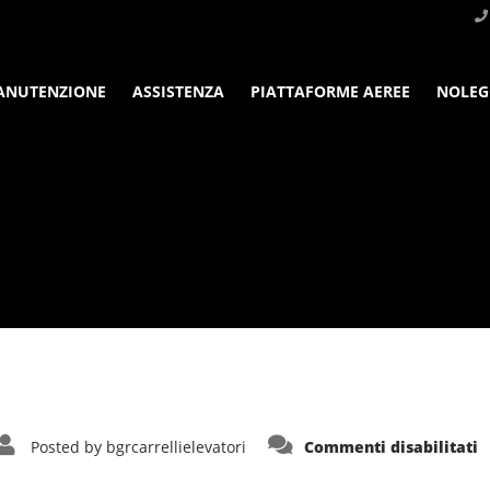
ANUTENZIONE
ASSISTENZA
PIATTAFORME AEREE
NOLEG
s
Posted by
bgrcarrellielevatori
Commenti disabilitati