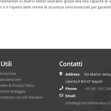
ndamentali in diversi settori lavorativi, grazie alla loro capacità di
atori e il rispetto delle norme di sicurezza sono essenziali per garan
Utili
Contatti
ormazione
Address:
Via Martiri della
anutenzione
Liberta,9 80147 Napoli
okie & Privacy Policy
Phone:
+39 081 531 230
ermini Noleggio
Email:
sistenza Carrelli Elevatori
info@bgrcarrellielevatori.it