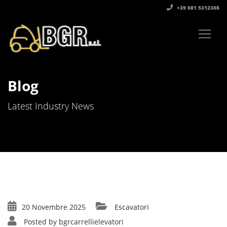
+39 081 5312308‬
Blog
Latest Industry News
20 Novembre 2025
Escavatori
Posted by
bgrcarrellielevatori